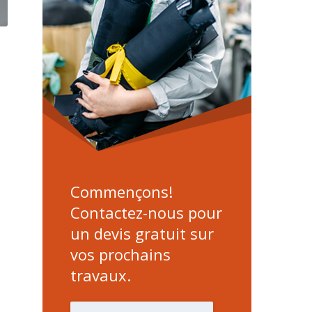
Commençons! 
Contactez-nous pour 
un devis gratuit sur 
vos prochains 
travaux.